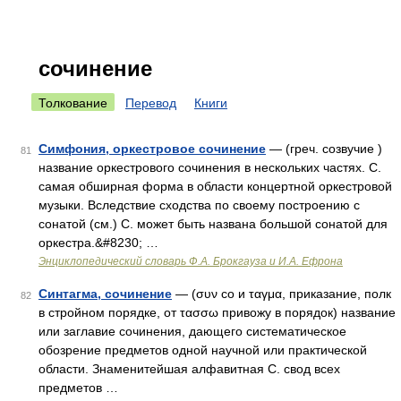
сочинение
Толкование
Перевод
Книги
Симфония, оркестровое сочинение
— (греч. созвучие )
81
название оркестрового сочинения в нескольких частях. С.
самая обширная форма в области концертной оркестровой
музыки. Вследствие сходства по своему построению с
сонатой (см.) С. может быть названа большой сонатой для
оркестра.&#8230; …
Энциклопедический словарь Ф.А. Брокгауза и И.А. Ефрона
Синтагма, сочинение
— (συν со и ταγμα, приказание, полк
82
в стройном порядке, от τασσω привожу в порядок) название
или заглавие сочинения, дающего систематическое
обозрение предметов одной научной или практической
области. Знаменитейшая алфавитная С. свод всех
предметов …