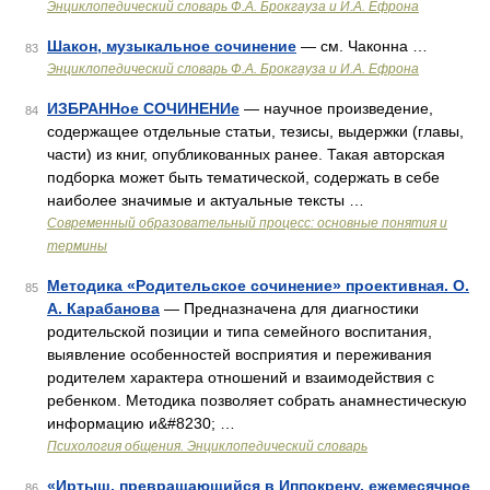
Энциклопедический словарь Ф.А. Брокгауза и И.А. Ефрона
Шакон, музыкальное сочинение
— см. Чаконна …
83
Энциклопедический словарь Ф.А. Брокгауза и И.А. Ефрона
ИЗБРАННое СОЧИНЕНИе
— научное произведение,
84
содержащее отдельные статьи, тезисы, выдержки (главы,
части) из книг, опубликованных ранее. Такая авторская
подборка может быть тематической, содержать в себе
наиболее значимые и актуальные тексты …
Современный образовательный процесс: основные понятия и
термины
Методика «Родительское сочинение» проективная. О.
85
А. Карабанова
— Предназначена для диагностики
родительской позиции и типа семейного воспитания,
выявление особенностей восприятия и переживания
родителем характера отношений и взаимодействия с
ребенком. Методика позволяет собрать анамнестическую
информацию и&#8230; …
Психология общения. Энциклопедический словарь
«Иртыш, превращающийся в Иппокрену, ежемесячное
86