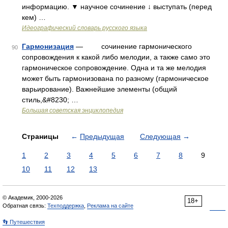
информацию. ▼ научное сочинение ↓ выступать (перед
кем) …
Идеографический словарь русского языка
Гармонизация
— сочинение гармонического
90
сопровождения к какой либо мелодии, а также само это
гармоническое сопровождение. Одна и та же мелодия
может быть гармонизована по разному (гармоническое
варьирование). Важнейшие элементы (общий
стиль,&#8230; …
Большая советская энциклопедия
Страницы
←
Предыдущая
Следующая
→
1
2
3
4
5
6
7
8
9
10
11
12
13
© Академик, 2000-2026
18+
Обратная связь:
Техподдержка
,
Реклама на сайте
👣 Путешествия